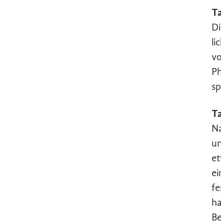
Ta
Di
li
vo
Ph
sp
Ta
Na
un
et
ei
fe
ha
Be