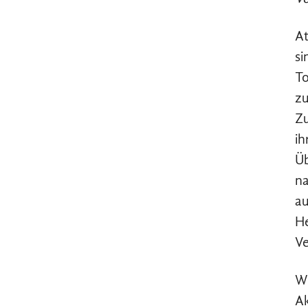
At
si
To
zu
Zu
ih
Üb
na
au
He
Ve
Wi
Ak