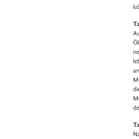
kö
Ta
Au
Ök
ne
le
an
Mi
di
Mu
de
Ta
Na