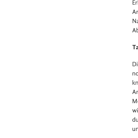
Er
Ar
Na
Ab
Ta
Di
no
kn
An
Mö
wi
du
un