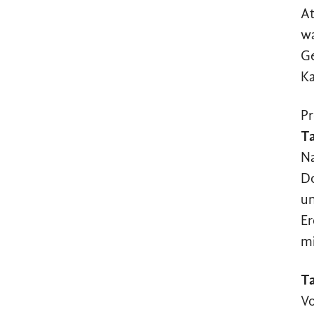
At
wa
Ge
Ka
P
T
Na
Do
un
Er
mi
Ta
Vo