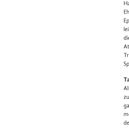
Ha
Eh
Ep
le
di
A
Tr
Sp
Ta
Al
zu
ga
me
de