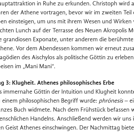
uptattraktion in Ruhe zu erkunden. Christoph wird 
ren der Athene vortragen, bevor wir im zweiten Teil
en einsteigen, um uns mit ihrem Wesen und Wirken
ichten Lunch auf der Terrasse des Neuen Akropolis
e grandiosen Exponate, unter anderem die berühmte 
thene. Vor dem Abendessen kommen wir erneut zus
agödien des Aischylos als politische Göttin zu erleben
eisen im „Mani Mani“.
g 3: Klugheit. Athenes philosophisches Erbe
s immernahe Göttin der Intuition und Klugheit konnte
 einem philosophischen Begriff wurde:
phrónesis
– ei
nzes Buch widmete. Nach dem Frühstück befassen wir
nschlichen Handelns. Anschließend werden wir uns in
n Geist Athenes einschwingen. Der Nachmittag biete