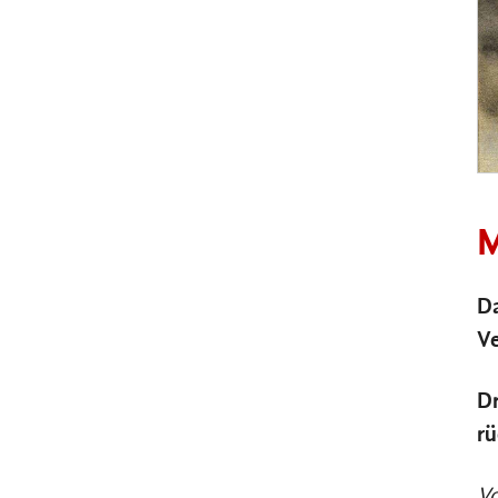
M
D
Ve
Dr
rü
Vo