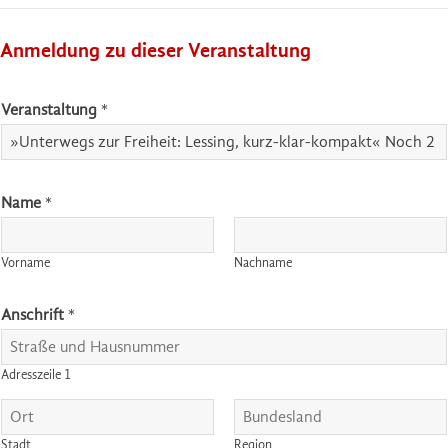
Anmeldung zu dieser Veranstaltung
*
Veranstaltung
*
*
E
-
M
Name
*
a
i
l
Vorname
Nachname
Anschrift
*
Adresszeile 1
Stadt
Region