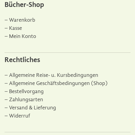
Bücher-Shop
e
r
Warenkorb
n
a
Kasse
t
Mein Konto
i
v
e
Rechtliches
:
Allgemeine Reise- u. Kursbedingungen
Allgemeine Geschäftsbedingungen (Shop)
Bestellvorgang
Zahlungsarten
Versand & Lieferung
Widerruf