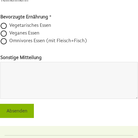
Teilnehmerin
Bevorzugte Ernährung
*
Vegetarisches Essen
Veganes Essen
Omnivores Essen (mit Fleisch+Fisch)
Sonstige Mitteilung
Absenden
A
l
t