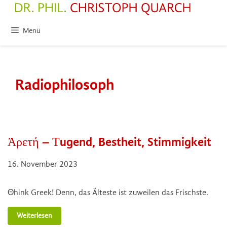
Zum
Inhalt
springen
Menü
Radiophilosoph
Ἀρετή – Τugend, Bestheit, Stimmigkeit
16. November 2023
Θhink Greek! Denn, das Älteste ist zuweilen das Frischste.
Weiterlesen