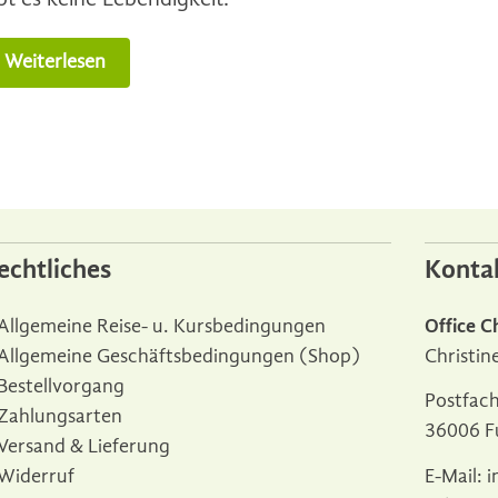
Weiterlesen
echtliches
Konta
Allgemeine Reise- u. Kursbedingungen
Office C
Allgemeine Geschäftsbedingungen (Shop)
Christin
Bestellvorgang
Postfac
Zahlungsarten
36006 F
Versand & Lieferung
Widerruf
E-Mail:
i