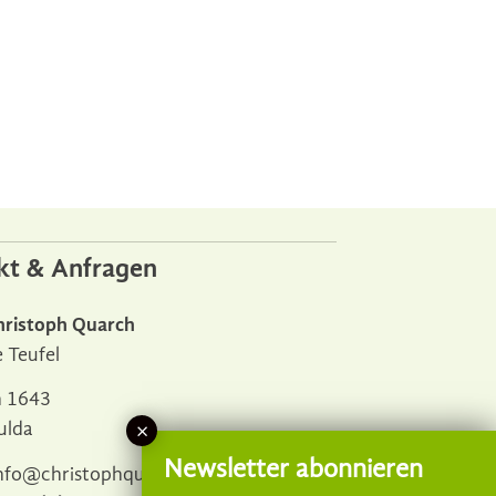
kt & Anfragen
hristoph Quarch
e Teufel
h 1643
ulda
nfo@christophquarch.de