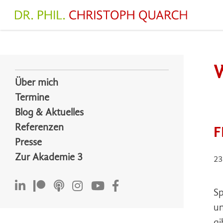
Zum
Inhalt
springen
W
Über mich
Termine
Blog & Aktuelles
Referenzen
F
Presse
Zur Akademie 3
23
Sp
un
gi