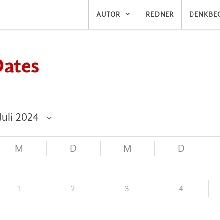
AUTOR
REDNER
DENKBEG
Dates
M
D
M
D
1
2
3
4